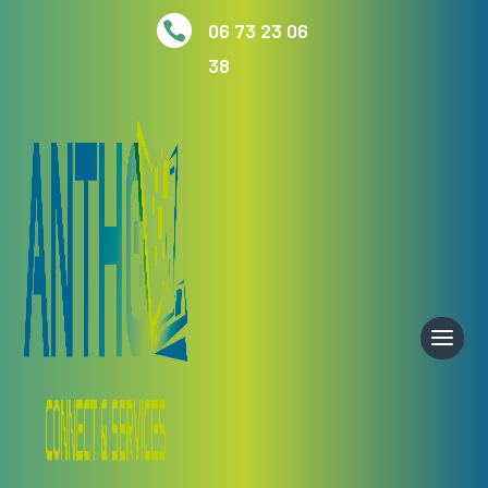

06 73 23 06
38
Accueil
/
Ordinateurs portables
/ Ordinateur portable
HP 17 pouces Neuf