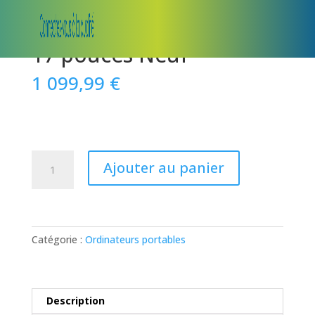
Ordinateur portable HP
17 pouces Neuf
1 099,99
€
quantité
Ajouter au panier
de
Ordinateur
portable
HP
17
Catégorie :
Ordinateurs portables
pouces
Neuf
Description