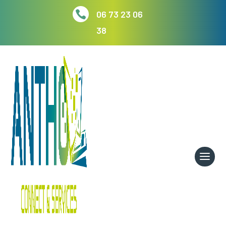

06 73 23 06
38
RÉPARATION
Service rapide et solutions durables