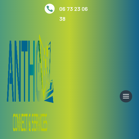

06 73 23 06
38
Accueil
/
Ordinateurs portables
/ Ordinateur portable
15 Neuf