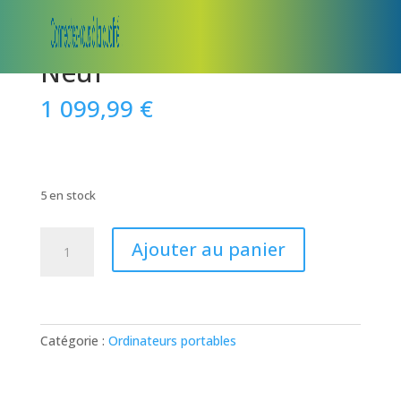
Ordinateur portable 15
Neuf
1 099,99
€
5 en stock
quantité
Ajouter au panier
de
Ordinateur
portable
15
Neuf
Catégorie :
Ordinateurs portables