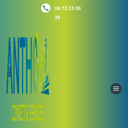

06 73 23 06
38
Accueil
/
Samsung
/ Samsung Galaxy S25 5G Neuf