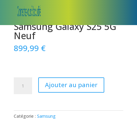
Samsung Galaxy S25 5G
Neuf
899,99
€
quantité
Ajouter au panier
de
Samsung
Galaxy
S25
5G
Catégorie :
Samsung
Neuf