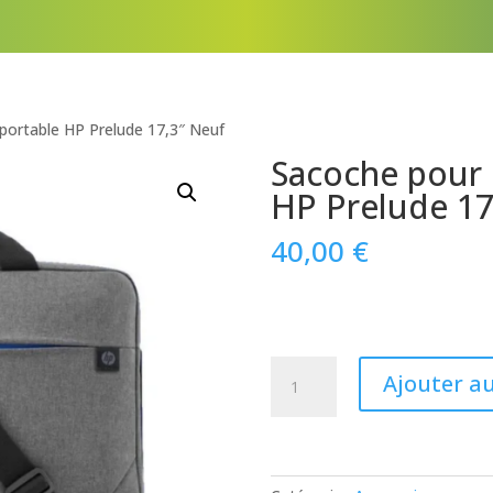
portable HP Prelude 17,3″ Neuf
Sacoche pour 
HP Prelude 17
40,00
€
quantité
Ajouter a
de
Sacoche
pour
ordinateur