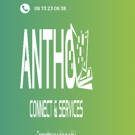

06 73 23 06 38