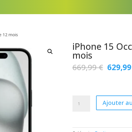
e 12 mois
iPhone 15 Occ
mois
Le
669,99
€
629,9
prix
initial
était :
669,99
quantité
Ajouter a
de
iPhone
15
Occasion