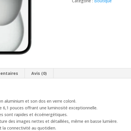
garantie
Catégorie :
Boutique
12
mois
entaires
Avis (0)
en aluminium et son dos en verre coloré.
e 6,1 pouces offrant une luminosité exceptionnelle.
es sont rapides et écoénergétiques.
ture des images nettes et détaillées, même en basse lumière.
t la connectivité au quotidien.