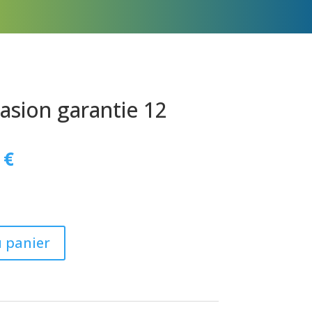
asion garantie 12
Le
9
€
prix
actuel
est :
 €.
629,99 €.
u panier