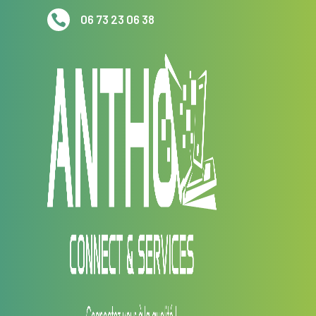

06 73 23 06 38