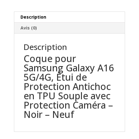
5G/4G
-
Description
Noir
Avis (0)
Description
Coque pour
Samsung Galaxy A16
5G/4G, Étui de
Protection Antichoc
en TPU Souple avec
Protection Caméra –
Noir – Neuf