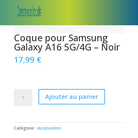
Coque pour Samsung
Galaxy A16 5G/4G – Noir
17,99
€
quantité
Ajouter au panier
de
Coque
pour
Samsung
Galaxy
Catégorie :
Accessoires
A16