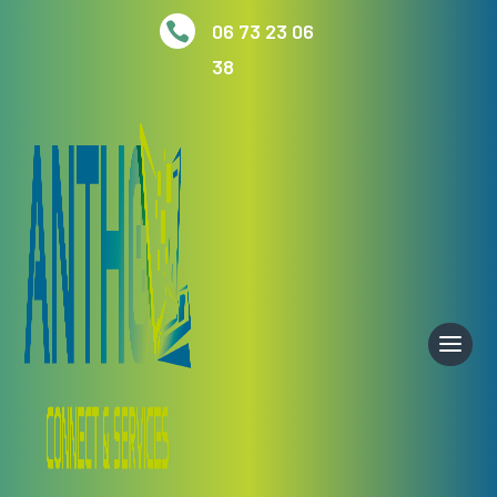

06 73 23 06
38
Accueil
/
Accessoires
/ Coque pour Samsung Galaxy
A16 5G/4G – Noir