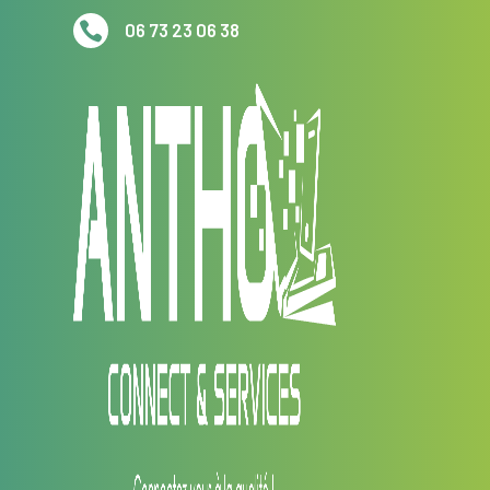

06 73 23 06 38