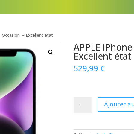
 Occasion – Excellent état
APPLE iPhone
Excellent état
529,99
€
quantité
Ajouter a
de
APPLE
iPhone
14